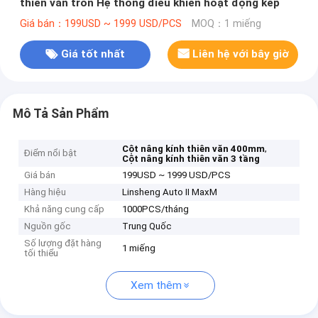
thiên văn tròn Hệ thống điều khiển hoạt động kép
Giá bán：199USD ~ 1999 USD/PCS
MOQ：1 miếng
Giá tốt nhất
Liên hệ với bây giờ
Mô Tả Sản Phẩm
,
Cột nâng kính thiên văn 400mm
Điểm nổi bật
Cột nâng kính thiên văn 3 tầng
Giá bán
199USD ~ 1999 USD/PCS
Hàng hiệu
Linsheng Auto II MaxM
Khả năng cung cấp
1000PCS/tháng
Nguồn gốc
Trung Quốc
Số lượng đặt hàng
1 miếng
tối thiểu
Xem thêm