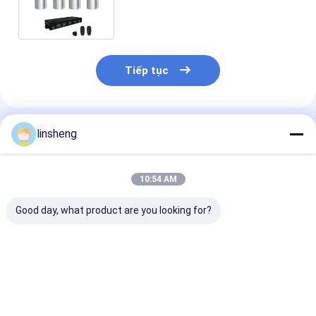
tròn Hệ thống điều khiển hoạt
động kép
Tiếp tục
Sản Phẩm Khuyến Cáo
linsheng
10:54 AM
Good day, what product are you looking for?
Bộ điều khiển bộ
24V 15A Linear
24V 2 giai đoạ
truyền động điện
Actuator Controller
nâng điện với 
12VDC có thể điều
với Wi-Fi Remote
khiển từ xa 4
chỉnh tốc độ 6000N
IP66
tải
Điều khiển từ xa