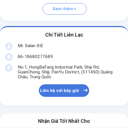
Xem thêm
Chi Tiết Liên Lạc
Mr. Salan XIE
86-18680277689
No.1, HongBaFang Industrial Park, Shiji Rd,
GuanChong, Shiji, PanYu District, (511450) Quảng
Châu, Trung Quốc
Liên hệ với bây giờ
Nhận Giá Tốt Nhất Cho