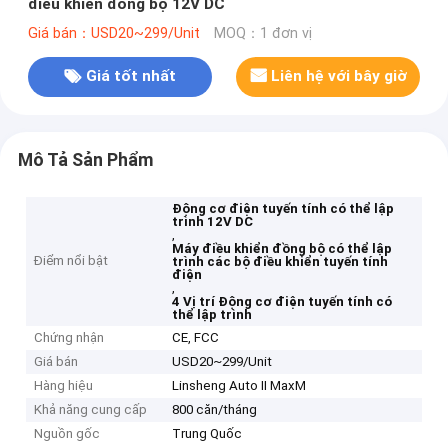
điều khiển đồng bộ 12V DC
Giá bán：USD20~299/Unit
MOQ：1 đơn vị
Giá tốt nhất
Liên hệ với bây giờ
Mô Tả Sản Phẩm
Động cơ điện tuyến tính có thể lập
trình 12V DC
,
Máy điều khiển đồng bộ có thể lập
Điểm nổi bật
trình các bộ điều khiển tuyến tính
điện
,
4 Vị trí Động cơ điện tuyến tính có
thể lập trình
Chứng nhận
CE, FCC
Giá bán
USD20~299/Unit
Hàng hiệu
Linsheng Auto II MaxM
Khả năng cung cấp
800 căn/tháng
Nguồn gốc
Trung Quốc