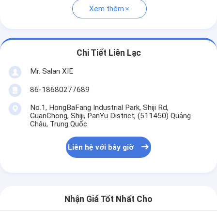
Xem thêm
Chi Tiết Liên Lạc
Mr. Salan XIE
86-18680277689
No.1, HongBaFang Industrial Park, Shiji Rd,
GuanChong, Shiji, PanYu District, (511450) Quảng
Châu, Trung Quốc
Liên hệ với bây giờ
Nhận Giá Tốt Nhất Cho