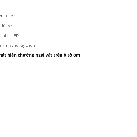
°C~+70°C
i lỗ mở
 hình LED
m / 8m cho tùy chọn
át hiện chướng ngại vật trên ô tô 8m