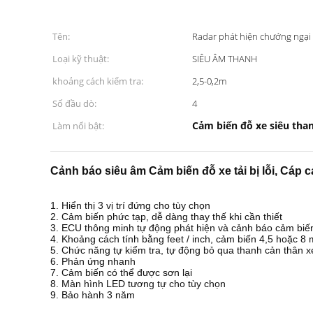
Tên:
Radar phát hiện chướng ngại 
Loại kỹ thuật:
SIÊU ÂM THANH
khoảng cách kiểm tra:
2,5-0,2m
Số đầu dò:
4
Cảm biến đỗ xe siêu than
Làm nổi bật:
Cảnh báo siêu âm Cảm biến đỗ xe tải bị lỗi, Cáp 
1. Hiển thị 3 vị trí đứng cho tùy chọn
2. Cảm biến phức tạp, dễ dàng thay thế khi cần thiết
3. ECU thông minh tự động phát hiện và cảnh báo cảm biến 
4. Khoảng cách tính bằng feet / inch, cảm biến 4,5 hoặc 8 
5. Chức năng tự kiểm tra, tự động bỏ qua thanh cản thân xe
6. Phản ứng nhanh
7. Cảm biến có thể được sơn lại
8. Màn hình LED tương tự cho tùy chọn
9. Bảo hành 3 năm