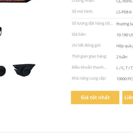
Chứng nhận:
CE, RoHS
Số mô hình:
LS-PE8-b
Số lượng đặt hàng tối
thương l
thiểu:
Giá bán:
10-190 U
chi tiết đóng gói:
Hộp quà 
Thời gian giao hàng:
2 tuần
Điều khoản thanh
L / C, T / 
toán:
Khả năng cung cấp:
10000 PC
Giá tốt nhất
Liê