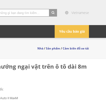
Vietnamese
search
Yêu cầu báo giá
Nhà
/
Sản phẩm
/
Cảm biến đỗ xe tải
hướng ngại vật trên ô tô dài 8m
ốc
 Auto II MaxM