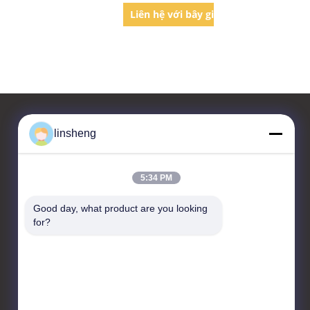
Max
iờ
Liên hệ với bây giờ
linsheng
Liên hệ với chúng tôi
5:34 PM
LINSHENG INTERNATIONAL
ENTERPRISE CO., LTD
Good day, what product are you looking 
for?
No.1, HongBaFang
Industrial Park, Shiji Rd,
GuanChong, Shiji, PanYu
District, (511450) Quảng
Châu, Trung Quốc
86-20-39165268