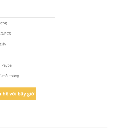
ượng
SD/PCS
giấy
T, Paypal
S mỗi tháng
n hệ với bây giờ