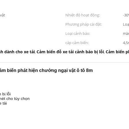
vật
Nhiệt độ hoạt động:
-30
Phương pháp cài đặt:
Loạ
Loại cảnh báo:
màn
cáp cảm biến:
4,5
h dành cho xe tải
Cảm biến đỗ xe tải cảnh báo bị lỗi
Cảm biến ph
,
,
cảm biến phát hiện chướng ngại vật ô tô 8m
bị lỗi
mét cho tùy chọn
 tải