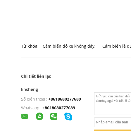
Từ khóa:
Cảm biến đỗ xe không dây
,
Cảm biến lề đ
Chi tiết liên lạc
linsheng
Số điện thoại :
+8618680277689
Whatsapp :
+
8618680277689