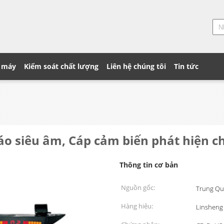
 máy
Kiểm soát chất lượng
Liên hệ chúng tôi
Tin tức
báo siêu âm, Cáp cảm biến phát hiện c
Thông tin cơ bản
Nguồn gốc:
Trung Qu
Hàng hiệu:
Linsheng